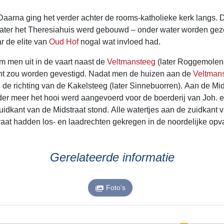
Daarna ging het verder achter de rooms-katholieke kerk langs. 
later het Theresiahuis werd gebouwd – onder water worden gezet
r de elite van
Oud Hof
nogal wat invloed had.
am men uit in de vaart naast de
Veltmansteeg
(later Roggemolens
ant zou worden gevestigd. Nadat men de huizen aan de
Veltman
n de richting van de Kakelsteeg (later Sinnebuorren). Aan de Mi
der meer het hooi werd aangevoerd voor de boerderij van Joh. e
uidkant van de Midstraat stond. Alle watertjes aan de zuidkant 
raat hadden los- en laadrechten gekregen in de noordelijke opv
Gerelateerde informatie
Foto’s