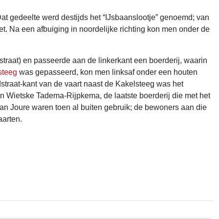
Dat gedeelte werd destijds het “IJsbaanslootje” genoemd; van
. Na een afbuiging in noordelijke richting kon men onder de
traat) en passeerde aan de linkerkant een boerderij, waarin
steeg
was gepasseerd, kon men linksaf onder een houten
dstraat-kant van de vaart naast de Kakelsteeg was het
n Wietske Tadema-Rijpkema, de laatste boerderij die met het
van Joure waren toen al buiten gebruik; de bewoners aan die
aarten.