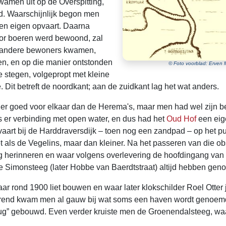
wamen uit op de Overspitting,
ld. Waarschijnlijk begon men
een eigen opvaart. Daarna
door boeren werd bewoond, zal
ok andere bewoners kwamen,
en, en op die manier ontstonden
© Foto voorblad: Erven M
e stegen, volgepropt met kleine
 Dit betreft de noordkant; aan de zuidkant lag het wat anders.
der goed voor elkaar dan de Herema's, maar men had wel zijn 
 er verbinding met open water, en dus had het
Oud Hof
een eige
aart bij de Harddraversdijk – toen nog een zandpad – op het pu
t als de Vegelins, maar dan kleiner. Na het passeren van die ob
nog herinneren en waar volgens overlevering de hoofdingang van
de Simonsteeg (later Hobbe van Baerdtstraat) altijd hebben gen
r daar rond 1900 liet bouwen en waar later klokschilder Roel Ot
 varend kwam men al gauw bij wat soms een haven wordt genoemd,
g” gebouwd. Even verder kruiste men de Groenendalsteeg, waar