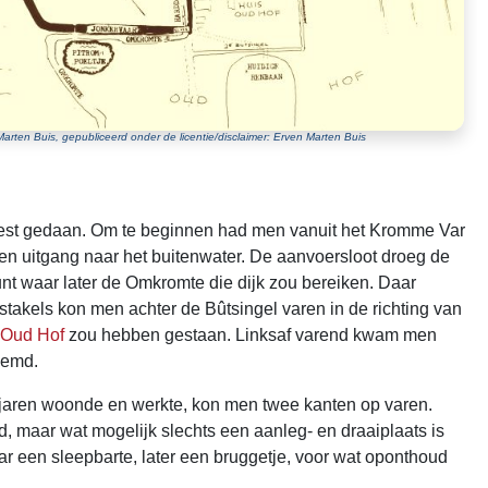
arten Buis, gepubliceerd onder de licentie/disclaimer: Erven Marten Buis
best gedaan. Om te beginnen had men vanuit het Kromme Var
n uitgang naar het buitenwater. De aanvoersloot droeg de
nt waar later de Omkromte die dijk zou bereiken. Daar
stakels kon men achter de Bûtsingel varen in de richting van
Oud Hof
zou hebben gestaan. Linksaf varend kwam men
oemd.
ter jaren woonde en werkte, kon men twee kanten op varen.
 maar wat mogelijk slechts een aanleg- en draaiplaats is
 een sleepbarte, later een bruggetje, voor wat oponthoud