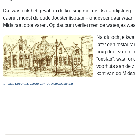
Dat was ook het geval op de kruising met de IJsbrandijsteeg. 
daaruit moest de oude Jouster ijsbaan – ongeveer daar waar 
Midstraat door varen. Op dat punt verliet men de watertjes waa
Na dit tochtje kw
later een restaur
brug door varen i
“opslag”, waar on
voorhuis aan de z
kant van de Midst
© Tekst: Deeenaa, Online City- en Regiomarketing