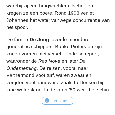
waarbij zij een brugwachter uitscholden,
kregen ze een boete. Rond 1903 verliet
Johannes het water vanwege concurrentie van
het spoor.
De familie
De Jong
leverde meerdere
generaties schippers. Bauke Pieters en zijn
zonen voeren met verschillende schepen,
waaronder de
Res Nova
en later
De
Onderneming
. De reizen, vooral naar
Valthermond voor turf, waren zwaar en
vergden veel handwerk, zoals het lossen bij
lage waterstand. In de jaren ’50 werd het schip
gemotoriseerd. Rond 1960 werd
De
Lees meer
Onderneming
omgebouwd tot woonboot,
waarmee het laatste schip uit Sint Nyk